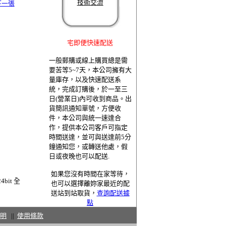
技術交流
下一張
宅即便快速配送
一般郵購或線上購買總是需
要苦等5~7天，本公司擁有大
量庫存，以及快速配送系
統，完成訂購後，於一至三
日(營業日)內可收到商品。出
貨簡訊通知單號，方便收
件，本公司與統一速達合
作，提供本公司客戶可指定
時間送達，並可與送達前5分
鐘通知您，或轉送他處，假
日或夜晚也可以配送.
如果您沒有時間在家等待，
bit 全
也可以選擇離妳家最近的配
送站到站取貨，
查詢配送據
點
明
||
使用條款