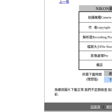
上一張
NIKON
拍攝機種Camera
作 者copyright
解析度
Recording Pix
檔案大小F
ile Size
影像處理
Pro
備註
連
所需下載時間
(理想值)
下
為確保圖片下載正常.我們不定期檢查.如果無法連
彩.
回首頁
||
關