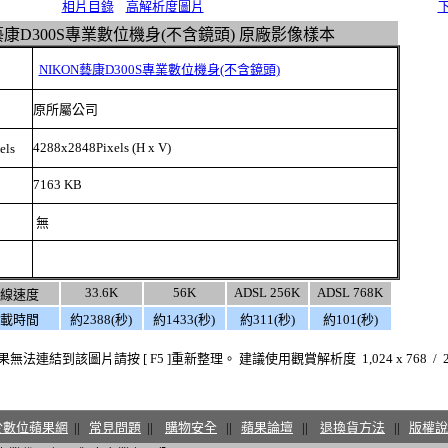
相片目錄
高解析度圖片
藝康D300S專業數位機身(不含鏡頭) 原廠影像樣本
NIKON藝康D300S專業數位機身(不含鏡頭)
原所屬公司
4288x2848
Pixels
(H x V)
els
7163 KB
無
33.6K
56K
ADSL 256K
ADSL 768K
線速度
載時間
約2388(秒)
約1433(秒)
約311(秒)
約101(秒)
結到該圖片請按 [ F5 ]重新整理。 建議使用觀賞解析度 1,024 x 768 / 24
於數位蘋果網
||
常見問題
||
購物安全
||
蘋果論壇
||
退換貨方法
||
版權說