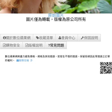
原始圖片
圖片僅為轉載，版權為原公司所有
關於數位蘋果網
收藏清單
會員中心
保固說明
購物安全
版權說明
常見問題
數位蘋果網將盡力避免價格、規格及其他錯誤，若發生不慎的錯誤，保留拒絕因此等錯誤之訂單
的權利。
服務信箱