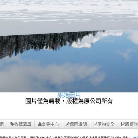
原始圖片
圖片僅為轉載，版權為原公司所有
網
收藏清單
會員中心
保固說明
購物安全
版權說
果網將盡力避免價格、規格及其他錯誤，若發生不慎的錯誤，保留拒絕因此等錯誤之訂單的權利。