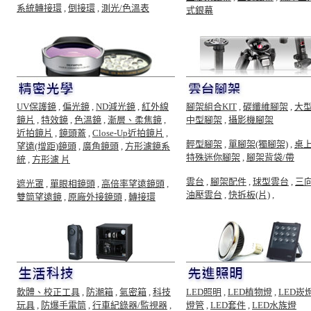
系統轉接環
,
倒接環
,
測光/色溫表
式銀幕
UV保護鏡
,
偏光鏡
,
ND減光鏡
,
紅外線
腳架組合KIT
,
碳纖維腳架
,
大
鏡片
,
特效鏡
,
色溫鏡
,
漸層、柔焦鏡
,
中型腳架
,
攝影機腳架
近拍鏡片
,
鏡頭蓋
,
Close-Up近拍鏡片
,
輕型腳架
,
單腳架(獨腳架)
,
桌
望遠(增距)鏡頭
,
廣角鏡頭
,
方形濾鏡系
特殊迷你腳架
,
腳架背袋/帶
統
,
方形濾 片
雲台
,
腳架配件
,
球型雲台
,
三
遮光罩
,
單眼相鏡頭
,
高倍率望遠鏡頭
,
油壓雲台
,
快拆板(片)
,
雙筒望遠鏡
,
原廠外接鏡頭
,
轉接環
軟體、校正工具
,
防潮箱
,
氣密箱
,
科技
LED照明
,
LED植物燈
,
LED崁
玩具
,
防爆手電筒
,
行車紀錄器/監視器
,
燈管
,
LED套件
,
LED水族燈