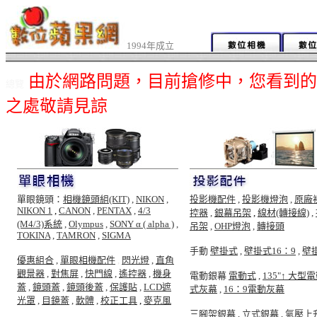
1994年成立
由於網路問題，目前搶修中，您看到的
總覽
之處敬請見諒
單眼鏡頭：
相機鏡頭組(KIT)
,
NIKON
,
投影機配件
,
投影機燈泡
,
原廠
NIKON 1
,
CANON
,
PENTAX
,
4/3
控器
,
銀幕吊架
,
線材(轉接線)
,
(M4/3)系統
,
Olympus
,
SONY α ( alpha )
,
吊架
,
OHP燈泡
,
轉接頭
TOKINA
,
TAMRON
,
SIGMA
手動
壁掛式
,
壁掛式16：9
,
壁
優惠組合
,
單眼相機配件
,
閃光燈
,
直角
觀景器
,
對焦屏
,
快門線
,
遙控器
,
機身
電動銀幕
電動式
,
135"↑ 大型
蓋
,
鏡頭蓋
,
鏡頭後蓋
,
保護貼
,
LCD遮
式灰幕
,
16：9電動灰幕
光罩
,
目鏡蓋
,
軟體
,
校正工具
,
麥克風
三腳架銀幕
,
立式銀幕
,
氣壓上升