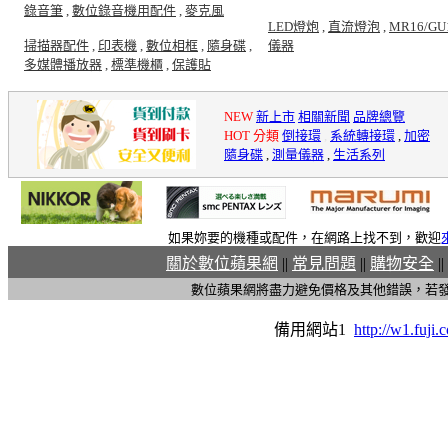
錄音筆
,
數位錄音機用配件
,
麥克風
LED燈炮
,
直流燈泡
,
MR16/GU
掃描器配件
,
印表機
,
數位相框
,
隨身碟
,
儀器
多媒體播放器
,
標準機櫃
,
保護貼
NEW
新上市
相關新聞
品牌總覽
HOT 分類
倒接環
,
系統轉接環
,
加密
隨身碟
,
測量儀器
,
生活系列
如果妳要的機種或配件，在網路上找不到，歡迎
關於數位蘋果網
||
常見問題
||
購物安全
||
數位蘋果網將盡力避免價格及其他錯誤，若
備用網站1
http://w1.fuji