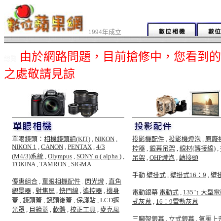
1994年成立
由於網路問題，目前搶修中，您看到的
總覽
之處敬請見諒
單眼鏡頭：
相機鏡頭組(KIT)
,
NIKON
,
投影機配件
,
投影機燈泡
,
原廠
NIKON 1
,
CANON
,
PENTAX
,
4/3
控器
,
銀幕吊架
,
線材(轉接線)
,
(M4/3)系統
,
Olympus
,
SONY α ( alpha )
,
吊架
,
OHP燈泡
,
轉接頭
TOKINA
,
TAMRON
,
SIGMA
手動
壁掛式
,
壁掛式16：9
,
壁
優惠組合
,
單眼相機配件
,
閃光燈
,
直角
觀景器
,
對焦屏
,
快門線
,
遙控器
,
機身
電動銀幕
電動式
,
135"↑ 大型
蓋
,
鏡頭蓋
,
鏡頭後蓋
,
保護貼
,
LCD遮
式灰幕
,
16：9電動灰幕
光罩
,
目鏡蓋
,
軟體
,
校正工具
,
麥克風
三腳架銀幕
,
立式銀幕
,
氣壓上升