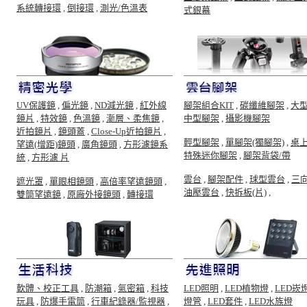
系統轉接環
,
倒接環
,
測光/色溫表
式銀幕
UV保護鏡
,
偏光鏡
,
ND減光鏡
,
紅外線
腳架組合KIT
,
碳纖維腳架
,
大
鏡片
,
特效鏡
,
色溫鏡
,
漸層、柔焦鏡
,
中型腳架
,
攝影機腳架
近拍鏡片
,
鏡頭蓋
,
Close-Up近拍鏡片
,
輕型腳架
,
單腳架(獨腳架)
,
桌
望遠(增距)鏡頭
,
廣角鏡頭
,
方形濾鏡系
特殊迷你腳架
,
腳架背袋/帶
統
,
方形濾 片
雲台
,
腳架配件
,
球型雲台
,
三
遮光罩
,
單眼相鏡頭
,
高倍率望遠鏡頭
,
油壓雲台
,
快拆板(片)
,
雙筒望遠鏡
,
原廠外接鏡頭
,
轉接環
軟體、校正工具
,
防潮箱
,
氣密箱
,
科技
LED照明
,
LED植物燈
,
LED崁
玩具
,
防爆手電筒
,
行車紀錄器/監視器
,
燈管
,
LED套件
,
LED水族燈