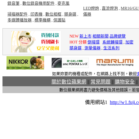
錄音筆
,
數位錄音機用配件
,
麥克風
LED燈炮
,
直流燈泡
,
MR16/GU
掃描器配件
,
印表機
,
數位相框
,
隨身碟
,
儀器
多媒體播放器
,
標準機櫃
,
保護貼
NEW
新上市
相關新聞
品牌總覽
HOT 分類
倒接環
,
系統轉接環
,
加密
隨身碟
,
測量儀器
,
生活系列
如果妳要的機種或配件，在網路上找不到，歡迎
關於數位蘋果網
||
常見問題
||
購物安全
||
數位蘋果網將盡力避免價格及其他錯誤，若
備用網站1
http://w1.fuji