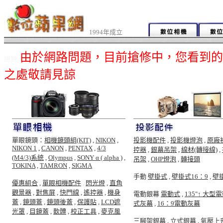
1994年成立
由於網路問題，目前搶修中，您看到的
總覽
之處敬請見諒
單眼鏡頭：
相機鏡頭組(KIT)
,
NIKON
,
投影機配件
,
投影機燈泡
,
原廠
NIKON 1
,
CANON
,
PENTAX
,
4/3
控器
,
銀幕吊架
,
線材(轉接線)
,
(M4/3)系統
,
Olympus
,
SONY α ( alpha )
,
吊架
,
OHP燈泡
,
轉接頭
TOKINA
,
TAMRON
,
SIGMA
手動
壁掛式
,
壁掛式16：9
,
壁
優惠組合
,
單眼相機配件
,
閃光燈
,
直角
觀景器
,
對焦屏
,
快門線
,
遙控器
,
機身
電動銀幕
電動式
,
135"↑ 大型
蓋
,
鏡頭蓋
,
鏡頭後蓋
,
保護貼
,
LCD遮
式灰幕
,
16：9電動灰幕
光罩
,
目鏡蓋
,
軟體
,
校正工具
,
麥克風
三腳架銀幕
,
立式銀幕
,
氣壓上升