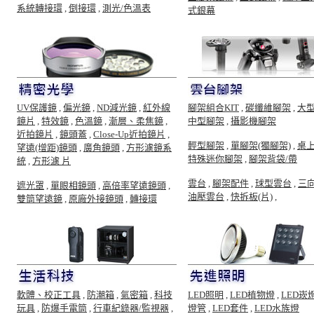
系統轉接環
,
倒接環
,
測光/色溫表
式銀幕
UV保護鏡
,
偏光鏡
,
ND減光鏡
,
紅外線
腳架組合KIT
,
碳纖維腳架
,
大
鏡片
,
特效鏡
,
色溫鏡
,
漸層、柔焦鏡
,
中型腳架
,
攝影機腳架
近拍鏡片
,
鏡頭蓋
,
Close-Up近拍鏡片
,
輕型腳架
,
單腳架(獨腳架)
,
桌
望遠(增距)鏡頭
,
廣角鏡頭
,
方形濾鏡系
特殊迷你腳架
,
腳架背袋/帶
統
,
方形濾 片
雲台
,
腳架配件
,
球型雲台
,
三
遮光罩
,
單眼相鏡頭
,
高倍率望遠鏡頭
,
油壓雲台
,
快拆板(片)
,
雙筒望遠鏡
,
原廠外接鏡頭
,
轉接環
軟體、校正工具
,
防潮箱
,
氣密箱
,
科技
LED照明
,
LED植物燈
,
LED崁
玩具
,
防爆手電筒
,
行車紀錄器/監視器
,
燈管
,
LED套件
,
LED水族燈