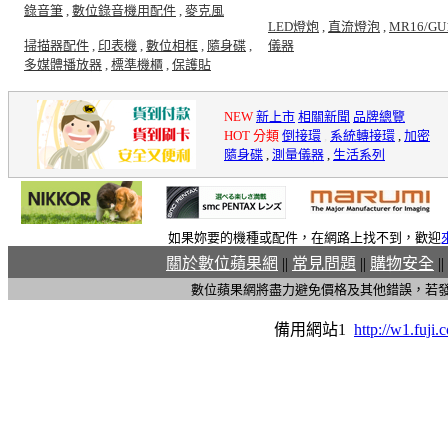
錄音筆
,
數位錄音機用配件
,
麥克風
LED燈炮
,
直流燈泡
,
MR16/GU
掃描器配件
,
印表機
,
數位相框
,
隨身碟
,
儀器
多媒體播放器
,
標準機櫃
,
保護貼
NEW
新上市
相關新聞
品牌總覽
HOT 分類
倒接環
,
系統轉接環
,
加密
隨身碟
,
測量儀器
,
生活系列
如果妳要的機種或配件，在網路上找不到，歡迎
關於數位蘋果網
||
常見問題
||
購物安全
||
數位蘋果網將盡力避免價格及其他錯誤，若
備用網站1
http://w1.fuji