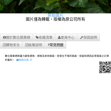
原始圖片
圖片僅為轉載，版權為原公司所有
關於數位蘋果網
收藏清單
會員中心
保固說明
購物安全
版權說明
常見問題
數位蘋果網將盡力避免價格、規格及其他錯誤，若發生不慎的錯誤，保留拒絕因此等錯誤之訂單
的權利。
服務信箱